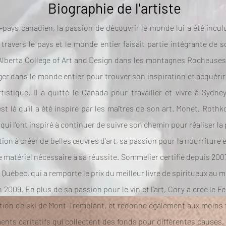
Biographie de l'artiste
e-pays canadien, la passion de découvrir le monde lui a été incu
travers le pays et le monde entier faisait partie intégrante de s
l'Alberta College of Art and Design dans les montagnes Rocheuses 
ager dans le monde entier pour trouver son inspiration et acquérir
istique. Il a quitté le Canada pour travailler et vivre à Sydney
est là qu'il a été inspiré par les maîtres de son art. Monet, Roth
ui l'ont inspiré à continuer de suivre son chemin pour réaliser la 
on à créer de belles œuvres d'art, sa passion pour la nourriture et 
matériel nécessaire à sa réussite. Sommelier certifié depuis 2007,
du Québec, qui a remporté le prix du meilleur livre de spiritueux a
009. En plus de sa passion pour le vin et l'art, Cory a créé le Fe
tation de ski de Mont-Tremblant, et redonne également aux moins 
ts caritatifs qui collectent des fonds pour différentes causes,