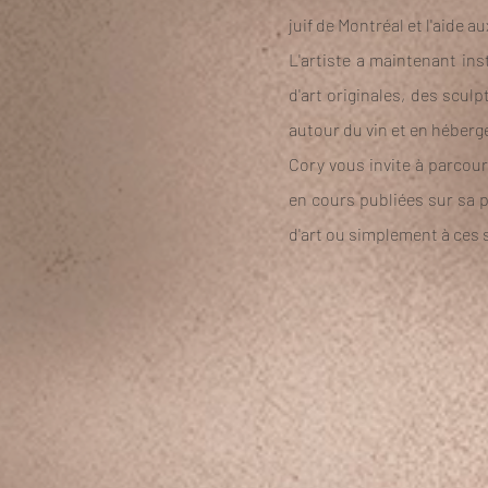
juif de Montréal et l'aide a
L'artiste a maintenant in
d'art originales, des scu
autour du vin et en héberge
Cory vous invite à parcour
en cours publiées sur sa p
d'art ou simplement à ces s
L'Autre Foire d'Art | Broo
En ces temps difficiles, nous essayons tous 
ordre mondial. Cela implique de modifier not