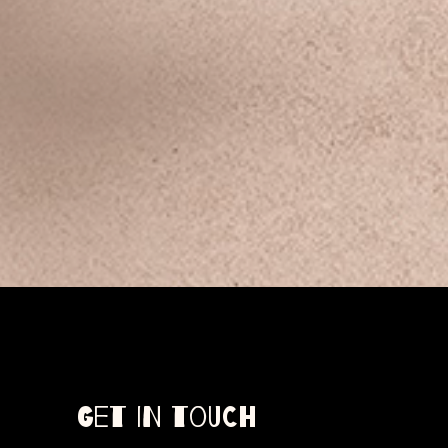
habitudes pour que cela fonctionne pour tous
Cette nouvelle collection d'Abstract Birch déga
seul dans une forêt sombre, mais il y a une lu
montre le nouveau chemin.
Présentée en exclusivité à The Other Art Fair 
Get in Touch