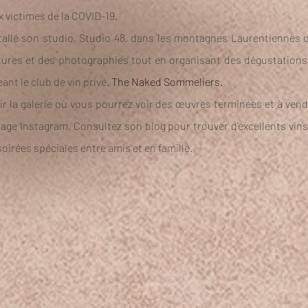
ux victimes de la COVID-19.
stallé son studio, Studio 48, dans les montagnes Laurentiennes 
lptures et des photographies tout en organisant des dégustation
ant le club de vin privé,
The Naked Sommeliers.
ir la galerie où vous pourrez voir des œuvres terminées et à ven
age Instagram. Consultez son blog pour trouver d'excellents vins
oirées spéciales entre amis et en famille.
klyn, NY
de donner un sens au nouvel
re façon de penser et nos