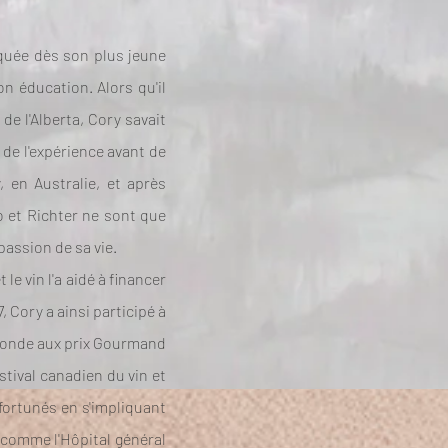
lquée dès son plus jeune
on éducation. Alors qu'il
de l'Alberta, Cory savait
 de l'expérience avant de
, en Australie, et après
ko et Richter ne sont que
passion de sa vie.
le vin l'a aidé à financer
 Cory a ainsi participé à
u monde aux prix Gourmand
stival canadien du vin et
fortunés en s'impliquant
 comme l'Hôpital général