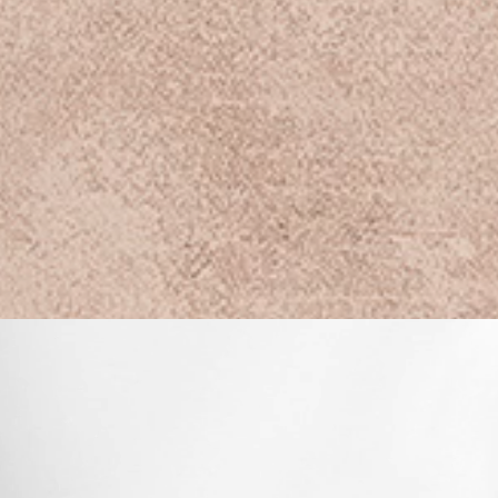
, partout dans le monde.
ge le sentiment d'être perdu et
mière au bout, qui brille et nous
| Brooklyn Online Studios