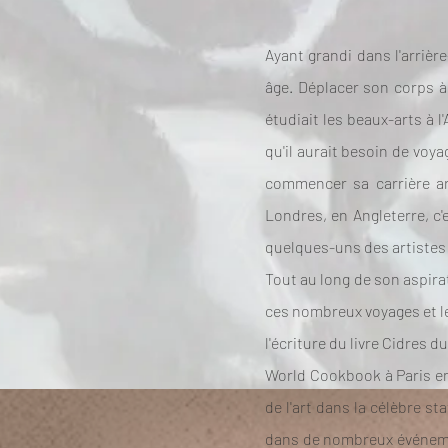
Ayant grandi dans l'arrièr
âge. Déplacer son corps à 
étudiait les beaux-arts à 
qu'il aurait besoin de voy
commencer sa carrière art
Londres, en Angleterre, c'
quelques-uns des artistes q
Tout au long de son aspirati
ces nombreux voyages et le 
l'écriture du livre Cidres 
World Cookbook à Paris en 2
de l'art dans la célèbre s
dans de nombreux événemen